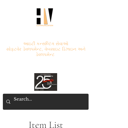
એચ.વી. કોમ્યુનિકેશન
આઇટી કન્સલ્ટિંગ સેવાઓ
સોફ્ટવેર ડેવલપમેન્ટ, વેબસાઇટ ડિઝાઇન અને
ડેવલપમેન્ટ
Item List