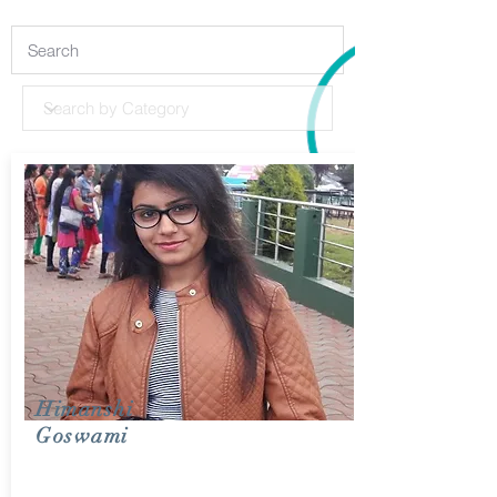
Himanshi
Goswami