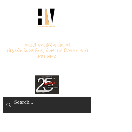
એચ.વી. કોમ્યુનિકેશન
આઇટી કન્સલ્ટિંગ સેવાઓ
સોફ્ટવેર ડેવલપમેન્ટ, વેબસાઇટ ડિઝાઇન અને
ડેવલપમેન્ટ