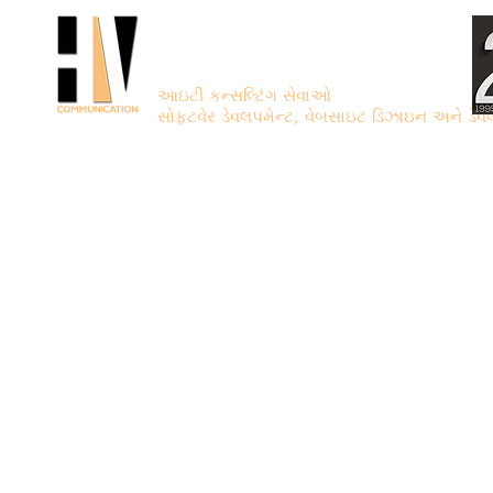
એચ.વી. કોમ્યુનિકેશન
આઇટી કન્સલ્ટિંગ સેવાઓ
સોફ્ટવેર ડેવલપમેન્ટ, વેબસાઇટ ડિઝાઇન અને ડેવ