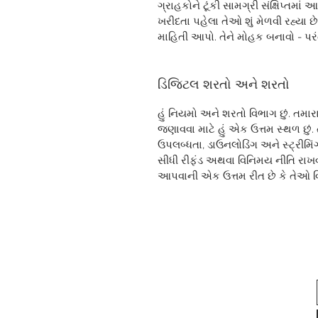
ગ્રાહકોને ટૂંકી સામગ્રી સંક્ષિપ્ત
ખરીદતા પહેલા તેઓ શું મેળવી રહ્યા છે
માહિતી આપો. તેને મોહક બનાવો - પર
ડિજિટલ શરતો અને શરતો
હું નિયમો અને શરતો વિભાગ છું. તમારા
જણાવવા માટે હું એક ઉત્તમ સ્થળ છું.
ઉપલબ્ધતા, ડાઉનલોડિંગ અને સ્ટ્રીમ
સીધી રીફંડ અથવા વિનિમય નીતિ રાખવ
આપવાની એક ઉત્તમ રીત છે કે તેઓ વિશ