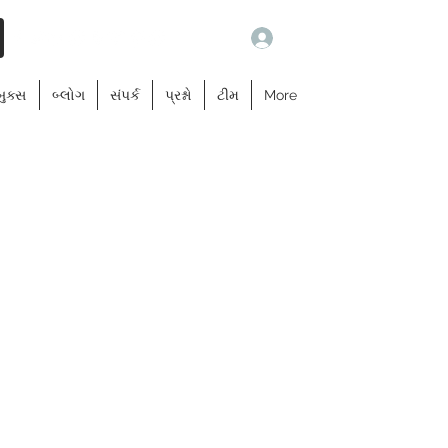
Log In
બુક્સ
બ્લોગ
સંપર્ક
પ્રશ્નો
ટીમ
More