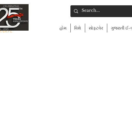
હોમ
વિશે
સોફ્ટવેર
ગુજરાતી ઈ-
લપમેન્ટ