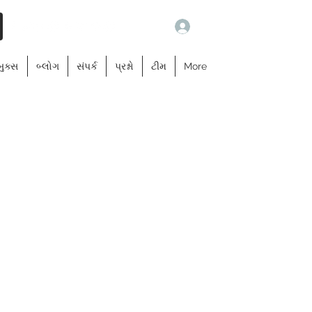
Log In
બુક્સ
બ્લોગ
સંપર્ક
પ્રશ્નો
ટીમ
More