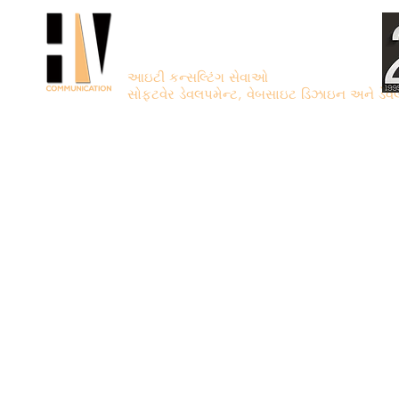
એચ.વી. કોમ્યુનિકેશન
આઇટી કન્સલ્ટિંગ સેવાઓ
સોફ્ટવેર ડેવલપમેન્ટ, વેબસાઇટ ડિઝાઇન અને ડેવ