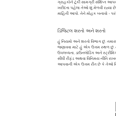
ગ્રાહકોને ટૂંકી સામગ્રી સંક્ષિપ્ત 
ખરીદતા પહેલા તેઓ શું મેળવી રહ્યા છે
માહિતી આપો. તેને મોહક બનાવો - પર
ડિજિટલ શરતો અને શરતો
હું નિયમો અને શરતો વિભાગ છું. તમારા
જણાવવા માટે હું એક ઉત્તમ સ્થળ છું.
ઉપલબ્ધતા, ડાઉનલોડિંગ અને સ્ટ્રીમ
સીધી રીફંડ અથવા વિનિમય નીતિ રાખવ
આપવાની એક ઉત્તમ રીત છે કે તેઓ વિશ