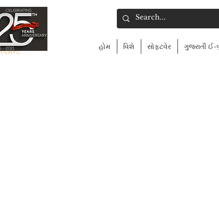
હોમ
વિશે
સોફ્ટવેર
ગુજરાતી ઈ-
લપમેન્ટ