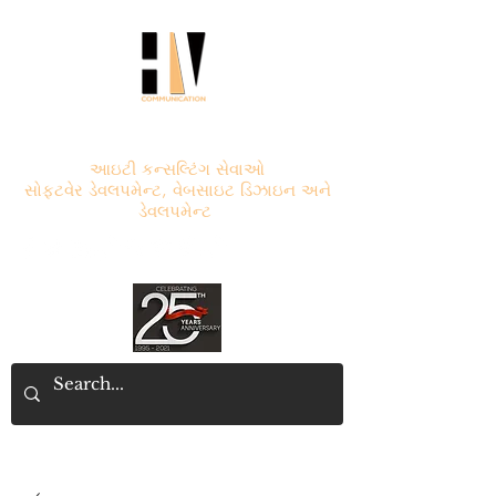
એચ.વી. કોમ્યુનિકેશન
આઇટી કન્સલ્ટિંગ સેવાઓ
સોફ્ટવેર ડેવલપમેન્ટ, વેબસાઇટ ડિઝાઇન અને
ડેવલપમેન્ટ