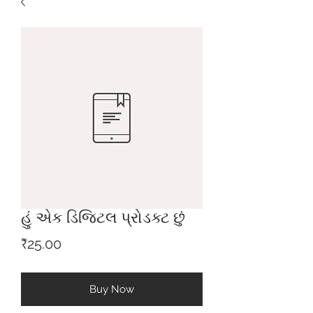
હું એક ડિજિટલ પ્રોડક્ટ છું
Price
₹25.00
Buy Now