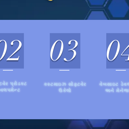
02
03
0
ટવેર પ્રોડક્ટ
કસ્ટમાઇઝ સોફ્ટવેર
વેબસાઇટ ડેવ
ેવલપમેન્ટ
ઉકેલો
અને મેનેજમ