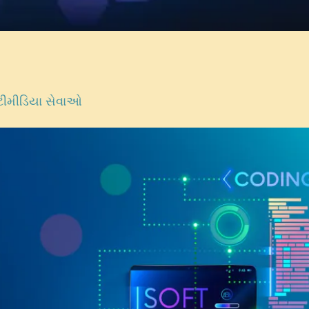
્ટીમીડિયા સેવાઓ
ર
ે
વ
ી
ે
.
ા
ે