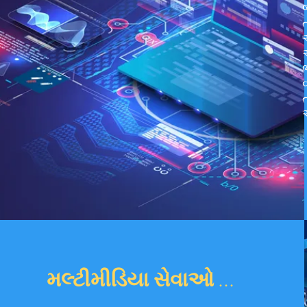
H
મલ્ટીમીડિયા સેવાઓ ...