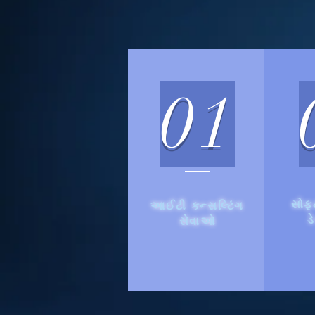
01
સોફ્
આઈટી કન્સલ્ટિંગ
ડ
સેવાઓ