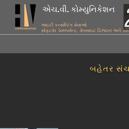
એચ.વી. કોમ્યુનિકેશન
આઇટી કન્સલ્ટિંગ સેવાઓ
સોફ્ટવેર ડેવલપમેન્ટ, વેબસાઇટ ડિઝાઇન અને ડેવ
​બહેતર સંચ