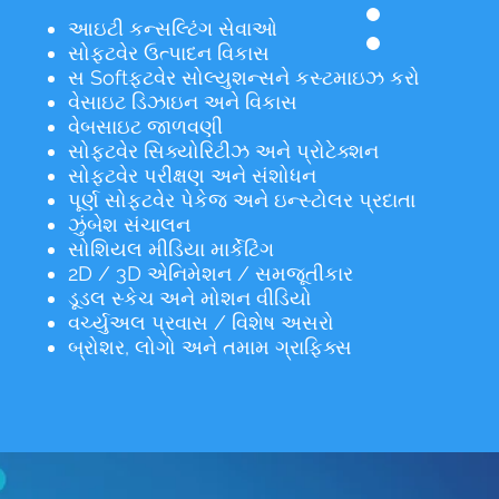
આઇટી કન્સલ્ટિંગ સેવાઓ
સોફ્ટવેર ઉત્પાદન વિકાસ
સ Softફ્ટવેર સોલ્યુશન્સને કસ્ટમાઇઝ કરો
વેસાઇટ ડિઝાઇન અને વિકાસ
વેબસાઇટ જાળવણી
સોફ્ટવેર સિક્યોરિટીઝ અને પ્રોટેક્શન
સોફ્ટવેર પરીક્ષણ અને સંશોધન
પૂર્ણ સોફ્ટવેર પેકેજ અને ઇન્સ્ટોલર પ્રદાતા
ઝુંબેશ સંચાલન
સોશિયલ મીડિયા માર્કેટિંગ
2D / 3D એનિમેશન / સમજૂતીકાર
ડૂડલ સ્કેચ અને મોશન વીડિયો
વર્ચ્યુઅલ પ્રવાસ / વિશેષ અસરો
બ્રોશર, લોગો અને તમામ ગ્રાફિક્સ