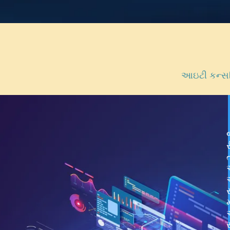
આઇટી કન્સલ્