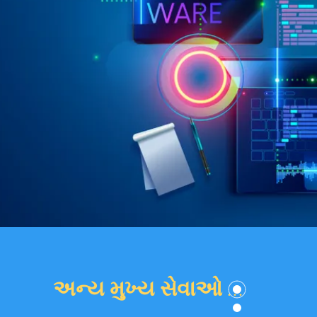
ા
,
,
ો
ા
ણ
ું
અન્ય મુખ્ય સેવાઓ ...