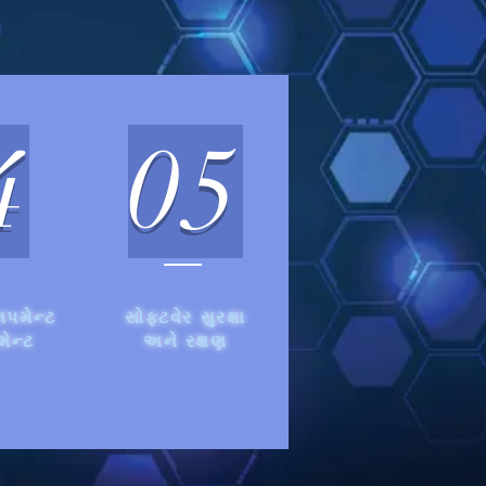
4
05
લપમેન્ટ
સોફ્ટવેર સુરક્ષા
ેન્ટ
અને રક્ષણ