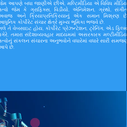
જેમ આપણે બધા જાણીએ છીએ, મલ્ટિમીડિયા એ વિવિધ મીડિય
તત્વો જેમ કે ગ્રાફિક્સ, વિડીયો, એનિમેશન, ગ્રંથો, સંગીત
અવાજ અને ક્રિયાપ્રતિક્રિયાનું એક સમાન મિશ્રણ છે
આધુનિક કોર્પોરેટ સંચાર ક્ષેત્રે મુખ્ય ભૂમિકા ભજવે છે.
ભલે તે વેબસાઇટ હોય, કોર્પોરેટ પ્રેઝન્ટેશન, ટ્રેનિંગ, એડ ફિલ્મ
વગેરે, તમારા સંદેશાવ્યવહાર માધ્યમમાં અસરકારક મલ્ટીમીડિય
તત્વોનું સંકલન સંચારના અનુભવોને વધારેમાં વધારે સારી સમજ
આપે છે.
VC ઇ-બુક સ્ટોરન
અન્વેષણ કરો