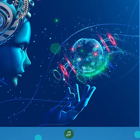
તમારું ઇ બુક સ્ટોર
સંપર્કમાં રહેવા
સંપર્ક