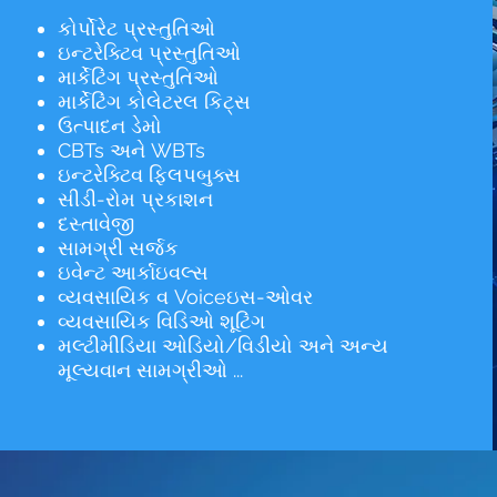
કોર્પોરેટ પ્રસ્તુતિઓ
ઇન્ટરેક્ટિવ પ્રસ્તુતિઓ
માર્કેટિંગ પ્રસ્તુતિઓ
માર્કેટિંગ કોલેટરલ કિટ્સ
ઉત્પાદન ડેમો
CBTs અને WBTs
ઇન્ટરેક્ટિવ ફ્લિપબુક્સ
સીડી-રોમ પ્રકાશન
દસ્તાવેજી
સામગ્રી સર્જક
ઇવેન્ટ આર્કાઇવલ્સ
વ્યવસાયિક વ Voiceઇસ-ઓવર
વ્યવસાયિક વિડિઓ શૂટિંગ
મલ્ટીમીડિયા ઓડિયો/વિડીયો અને અન્ય
મૂલ્યવાન સામગ્રીઓ ...