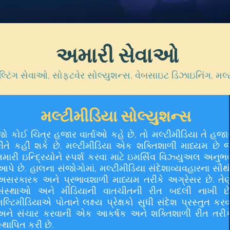
અમારી સેવાઓ
ટિંગ સેવાઓ, સોફ્ટવેર સોલ્યુશન્સ, વેબસાઇટ ડિઝાઇનિંગ, મલ
મલ્ટીમીડિયા સોલ્યુશન્સ
જો કોઈ ચિત્ર હજાર વાર્તાઓ કહે છે, તો મલ્ટીમીડિયા તે હજા
રીતે કહી શકે છે. મલ્ટીમીડિયા એક શક્તિશાળી માધ્યમ છે જ
તમારી ઇન્દ્રિયોને સ્પર્શ કરવા માટે ઇમર્સિવ વિઝ્યુઅલ અનુભ
આપે છે. હાલના સંજોગોમાં, મલ્ટીમીડિયા સંદેશાવ્યવહારના સૌથ
અસરકારક અને પ્રભાવશાળી માધ્યમ તરીકે અગ્રેસર છે. તેણ
સંસ્થાઓ અને મીડિયાની વાતચીતની રીત બદલી નાખી છે
મલ્ટિમીડિયાએ પોતાને લક્ષ્ય પ્રેક્ષકો સુધી સંદેશ પ્રસ્તુત કરવ
અને સંચાર કરવાની એક આકર્ષક અને શક્તિશાળી રીત તરીક
સ્થાપિત કરી છે.