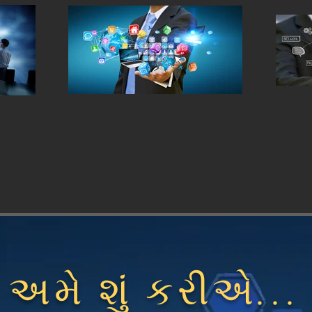
અમે શું કરીએ...