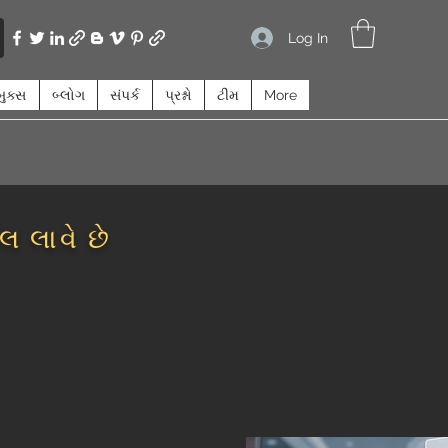
Log In
બુક્સ
બ્લોગ
સંપર્ક
પ્રશ્નો
ટીમ
More
ેલ લાવે છે