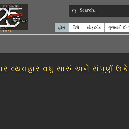
હોમ
વિશે
સોફ્ટવેર
ગુજરાતી ઈ-
લપમેન્ટ
ાર વ્યવહાર વધુ સારું અને સંપૂર્ણ ઉક